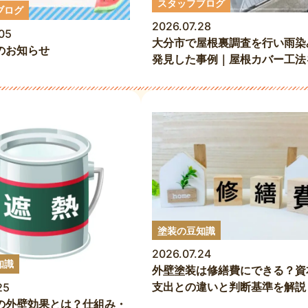
スタッフブログ
ブログ
2026.07.28
05
大分市で屋根裏調査を行い雨染
のお知らせ
発見した事例｜屋根カバー工法
んだ理由
塗装の豆知識
2026.07.24
知識
外壁塗装は修繕費にできる？資
支出との違いと判断基準を解説
25
の外壁効果とは？仕組み・