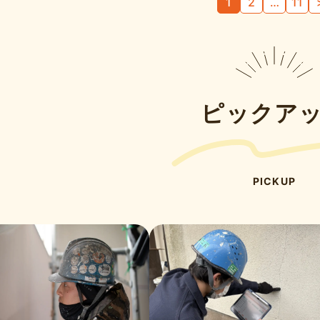
1
2
…
11
ピックア
PICKUP