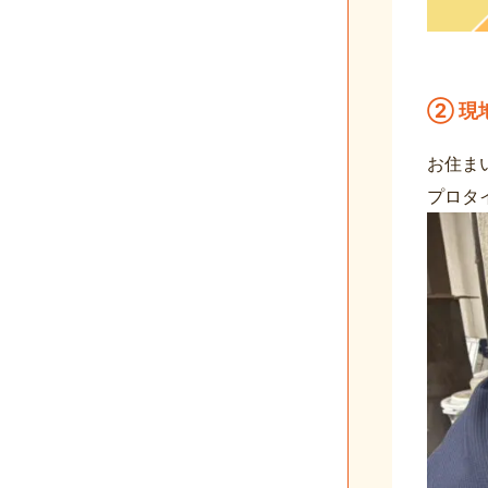
② 現
お住ま
プロタ