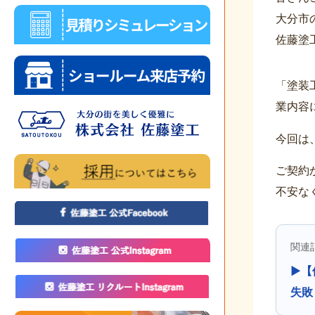
大分市
佐藤塗
「塗装
業内容
今回は
ご契約
不安な
関連
▶【
失敗