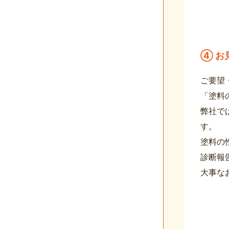
④ お
ご要望
「塗料
弊社で
す。
塗料の
診断報
大事な