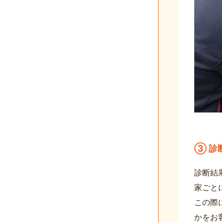
③ 診
診断結
家ごと
この際
かをお