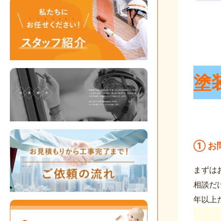
塗
① お
まずは
相談だ
年以上