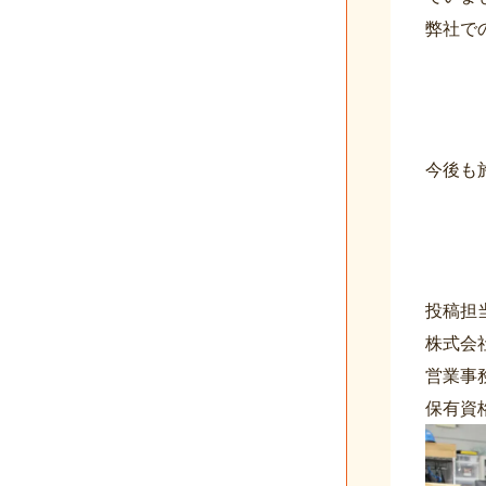
弊社で
今後も
投稿担
株式会
営業事
保有資