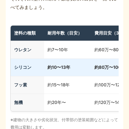
べてみましょう。
塗料の種類
耐用年数（目安）
費用目安（30坪
ウレタン
約7〜10年
約60万〜80万円
シリコン
約10〜13年
約80万〜100万
フッ素
約15〜18年
約100万〜120万
無機
約20年〜
約120万〜140万
※建物の大きさや劣化状況、付帯部の塗装範囲などによって
費用は変動します。