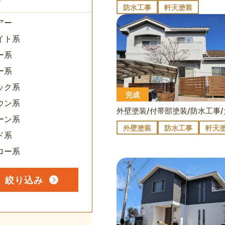
す
防水工事
軒天塗装
アー
イト系
ー系
ー系
ック系
完成
ウン系
ーン系
外壁塗装
防水工事
軒天
ド系
ロー系
絞り込み