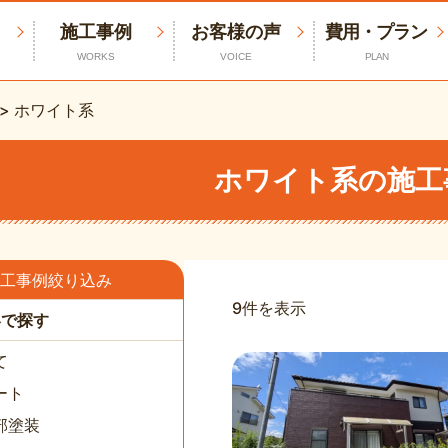
施工事例
お客様の声
費用・プラン
WORKS
VOICE
PLAN
>
ホワイト系
ホワイト系の施工
工事例絞り込み
9件を表示
容で探す
て
ート
部塗装