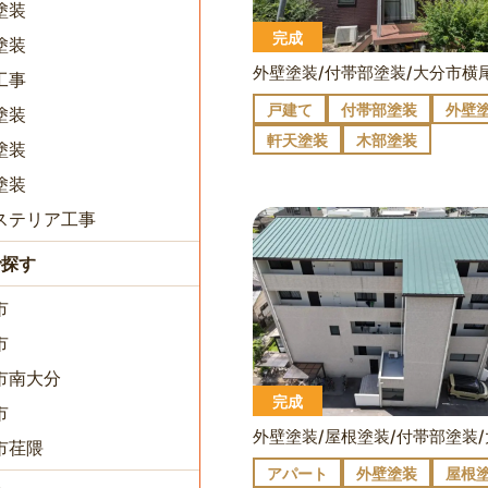
塗装
完成
塗装
工事
戸建て
付帯部塗装
外壁
塗装
軒天塗装
木部塗装
塗装
塗装
ステリア工事
で探す
市
市
市南大分
完成
市
市荏隈
アパート
外壁塗装
屋根