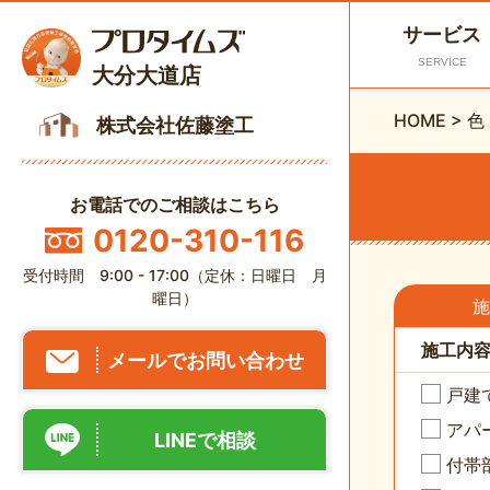
サービス
SERVICE
大分大道店
HOME
>
色
株式会社佐藤塗工
お電話でのご相談はこちら
0120-310-116
受付時間 9:00 - 17:00（定休：日曜日 月
曜日）
施
施工内
メールでお問い合わせ
戸建
アパ
LINEで相談
付帯