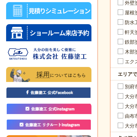
外壁
屋根
防水
軒天
鉄部
木部
エク
エリア
別府
大分
大分
由布
大分