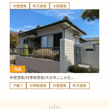
外壁塗装
軒天塗装
木部塗装
完成
外壁塗装/付帯部塗装/大分市ふじが丘Y様邸
戸建て
付帯部塗装
外壁塗装
軒天塗装